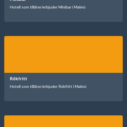
Hotell som tillåter/erbjuder Minibar i Malmö
Rökfritt
Hotell som tillåter/erbjuder Rökfritt i Malmö