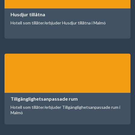
Husdjur tillåtna
Hotell som tillåter/erbjuder Husdjur tillåtna i Malmö
Tillgänglighetsanpassade rum
Hotell som tillåter/erbjuder Tillgänglighetsanpassade rum i
Malmö