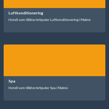
Luftkonditionering
Hotell som tillåter/erbjuder Luftkonditionering i Malmö
Spa
Hotell som tillåter/erbjuder Spa i Malmö