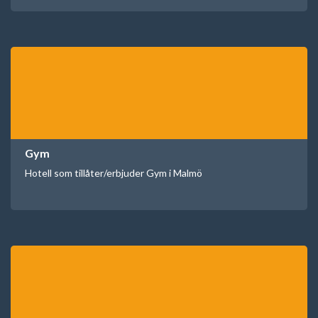
Gym
Hotell som tillåter/erbjuder Gym i Malmö