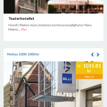
Teaterhotellet
Hotell i Malmö med utmärkta konferensmöjligheter Nära
Malmö...
Mer
Mellan 1000-2000 kr
1015.81
fr.
kr
boka nu