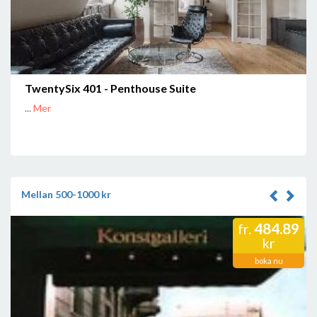
TwentySix 401 - Penthouse Suite
...
Mer
Mellan 500-1000 kr
484.89
fr.
kr
boka nu