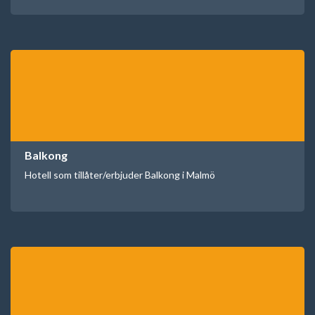
Balkong
Hotell som tillåter/erbjuder Balkong i Malmö