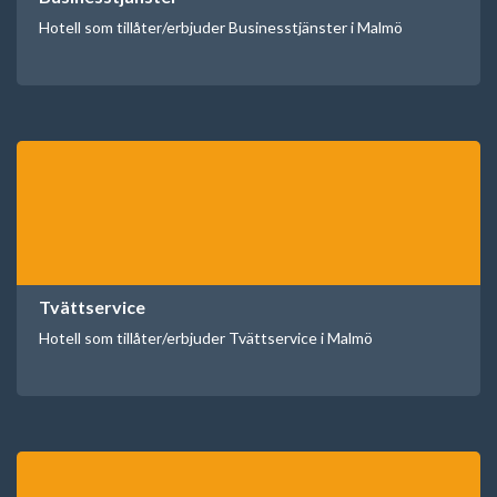
Hotell som tillåter/erbjuder Businesstjänster i Malmö
Tvättservice
Hotell som tillåter/erbjuder Tvättservice i Malmö