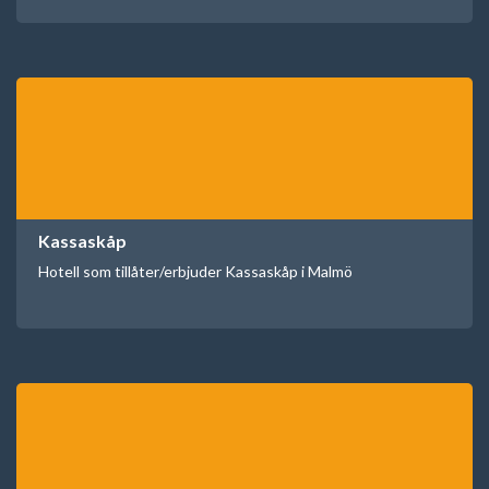
Kassaskåp
Hotell som tillåter/erbjuder Kassaskåp i Malmö