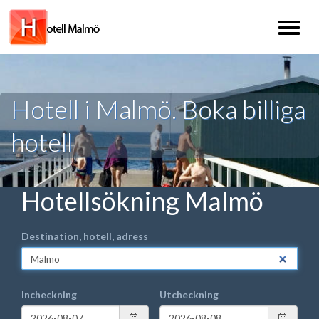
Toggl
naviga
Hotell i Malmö. Boka billiga
hotell
Hotellsökning Malmö
Destination, hotell, adress
Incheckning
Utcheckning