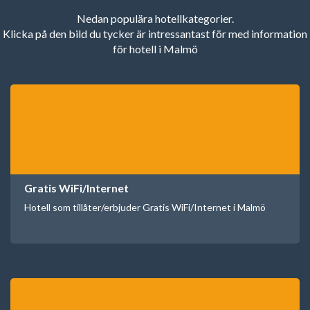
Nedan populära hotellkategorier.
Klicka på den bild du tycker är intressantast för med information
för hotell i Malmö
Gratis WiFi/Internet
Hotell som tillåter/erbjuder Gratis WiFi/Internet i Malmö